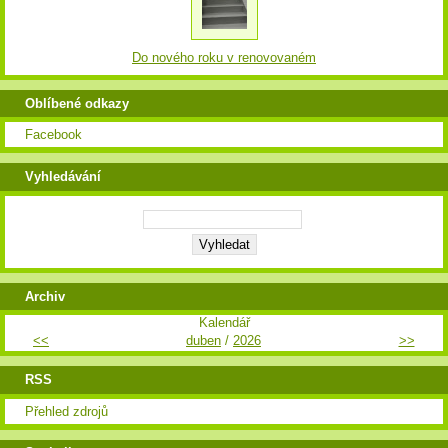
Do nového roku v renovovaném
Oblíbené odkazy
Facebook
Vyhledávání
Archiv
Kalendář
<<
duben
/
2026
>>
RSS
Přehled zdrojů