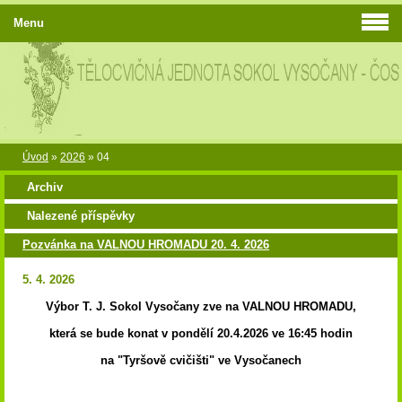
Menu
Úvod
»
2026
»
04
Archiv
Nalezené příspěvky
Pozvánka na VALNOU HROMADU 20. 4. 2026
5. 4. 2026
Výbor T. J. Sokol Vysočany zve na VALNOU HROMADU,
která se bude konat v pondělí 20.4.2026 ve 16:45 hodin
na "Tyršově cvičišti" ve Vysočanech