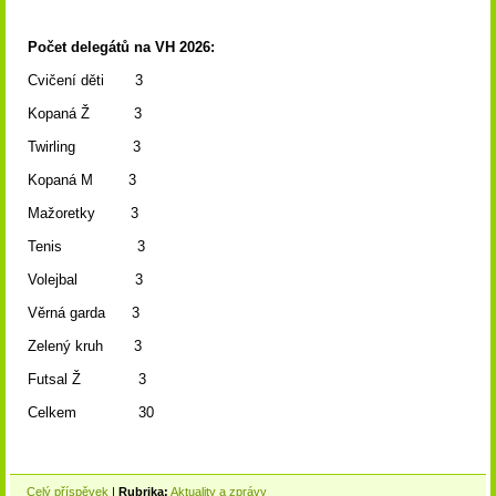
Počet delegátů na VH 2026:
Cvičení děti 3
Kopaná Ž 3
Twirling 3
Kopaná M 3
Mažoretky 3
Tenis 3
Volejbal 3
Věrná garda 3
Zelený kruh 3
Futsal Ž 3
Celkem 30
Celý příspěvek
|
Rubrika:
Aktuality a zprávy