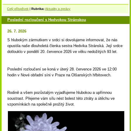
Celý příspěvek
|
Rubrika:
Aktuality a zprávy
Poslední rozloučení s Hedvokou Stránskou
26. 7. 2026
S hlubokým zármutkem v srdci si dovolujeme informovat, že nás
opustila naše dlouholetá členka sestra Hedvika Stránská. Její srdce
dotlouklo v pondělí 20. července 2026 ve věku nedožitých 93 let.
Poslední rozloučení se koná v úterý 28. července 2026 ve 12:00
hodin v Nové obřadní síni v Praze na Olšanských hřbitovech.
Rodině a všem pozůstalým vyjadřujeme hlubokou a upřímnou
soustrast. Přejeme vám sílu nést bolest této ztráty a útěchu ve
vzpomínkách na společně prožitý život.