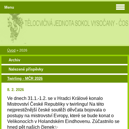
Menu
Úvod
»
2026
Archiv
Nalezené příspěvky
Twirling - MČR 2026
8. 2. 2026
Ve dnech 31.1.-1.2. se v Hradci Králové konalo
Mistrovství České Republiky v twirlingu! Na této
nejprestižnější české soutěži děvčata bojovala o
postupy na mistrovství Evropy, které se bude konat o
Velikonocích v Holandském Eindhovenu. Zúčastnilo se
hned pět našich členek✨