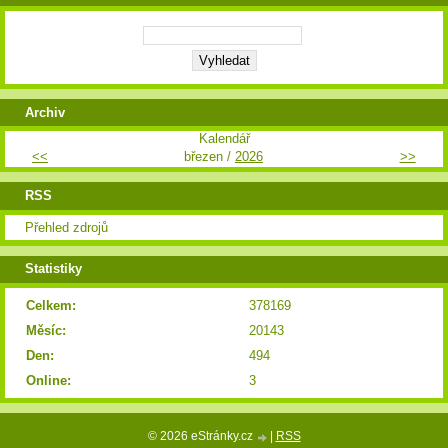
Archiv
Kalendář
<<
březen /
2026
>>
RSS
Přehled zdrojů
Statistiky
Celkem:
378169
Měsíc:
20143
Den:
494
Online:
3
© 2026 eStránky.cz
|
RSS