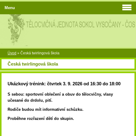
Menu
Úvod
»
Česká twirlingová škola
Česká twirlingová škola
Ukázkový trénink: čtvrtek 3. 9. 2026 od 16:30 do 18:00
S sebou: sportovní oblečení a obuv do tělocvičny, vlasy
učesané do drdolu, pití.
Rodiče budou mít informativní schůzku.
Proběhne rozřazení dětí do skupin.