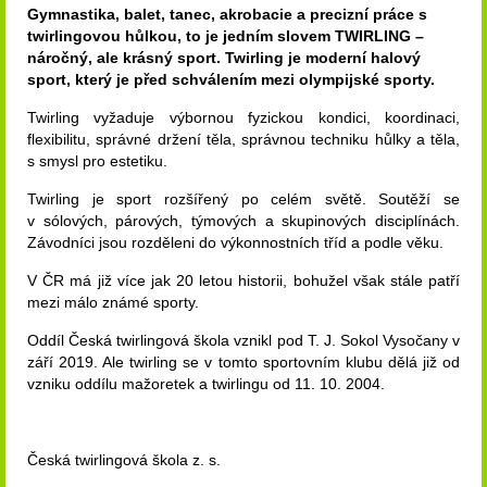
Gymnastika, balet, tanec, akrobacie a precizní práce s
twirlingovou hůlkou, to je jedním slovem
TWIRLING
–
náročný, ale krásný sport. Twirling je moderní halový
sport, který je před schválením mezi olympijské sporty.
Twirling vyžaduje výbornou fyzickou kondici, koordinaci,
flexibilitu, správné držení těla, správnou techniku hůlky a těla,
s smysl pro estetiku.
Twirling je sport rozšířený po celém světě.
Soutěží se
v sólových, párových, týmových a skupinových disciplínách.
Závodníci jsou rozděleni do výkonnostních tříd a podle věku.
V ČR má již více jak 20 letou historii, bohužel však stále patří
mezi málo známé sporty.
Oddíl Česká twirlingová škola vznikl pod T. J. Sokol Vysočany v
září 2019. Ale twirling se v tomto sportovním klubu dělá již od
vzniku oddílu mažoretek a twirlingu od 11. 10. 2004.
Česká twirlingová škola z. s.