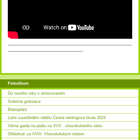
---------------------------------------------------------------------------------------------------
------------------------------------------------------------
Fotoalbum
Do nového roku v renovovaném
Srdečná gratulace
Blahopřání
Letní soustředění oddílu Česká twirlingová škola 2024
Věrná garda na pódiu na XVII . všesokolského sletu
Ohlédnutí za XVIII. Všesokolským sletem