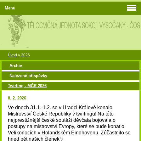
Menu
Úvod
»
2026
Archiv
Nalezené příspěvky
Twirling - MČR 2026
8. 2. 2026
Ve dnech 31.1.-1.2. se v Hradci Králové konalo
Mistrovství České Republiky v twirlingu! Na této
nejprestižnější české soutěži děvčata bojovala o
postupy na mistrovství Evropy, které se bude konat o
Velikonocích v Holandském Eindhovenu. Zúčastnilo se
hned pět našich členek✨