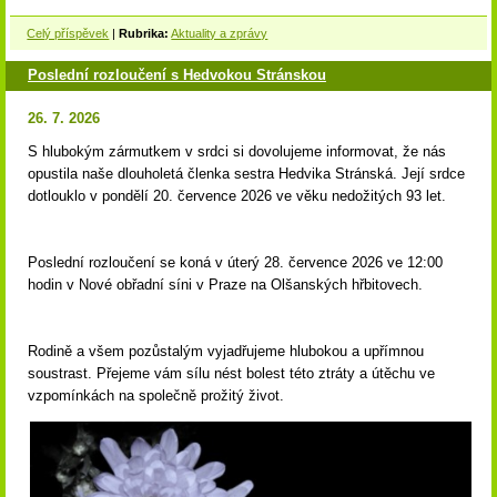
Celý příspěvek
|
Rubrika:
Aktuality a zprávy
Poslední rozloučení s Hedvokou Stránskou
26. 7. 2026
S hlubokým zármutkem v srdci si dovolujeme informovat, že nás
opustila naše dlouholetá členka sestra Hedvika Stránská. Její srdce
dotlouklo v pondělí 20. července 2026 ve věku nedožitých 93 let.
Poslední rozloučení se koná v úterý 28. července 2026 ve 12:00
hodin v Nové obřadní síni v Praze na Olšanských hřbitovech.
Rodině a všem pozůstalým vyjadřujeme hlubokou a upřímnou
soustrast. Přejeme vám sílu nést bolest této ztráty a útěchu ve
vzpomínkách na společně prožitý život.