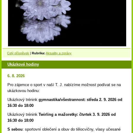
Celý příspěvek
|
Rubrika:
Aktuality a zprávy
Ukázkové hodiny
6. 8. 2026
Pro zájemce o sport v naší T. J. nabízíme možnost podívat se na
ukázkovou hodinu:
Ukázkový trénink
gymnastika/všestrannost: středa 2. 9. 2026 od
16:30 do 18:00
Ukázkový trénink
Twirling a mažoretky: čtvrtek 3. 9. 2026 od
16:30 do 18:00
S sebou
: sportovní oblečení a obuv do tělocvičny, vlasy učesané