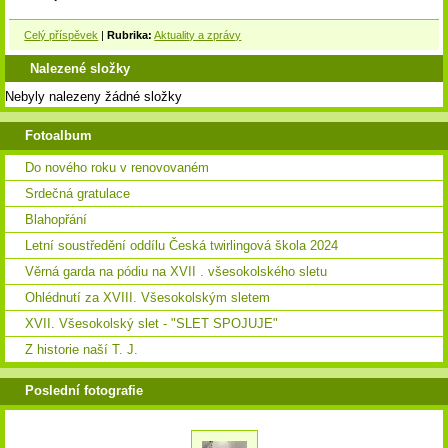
Celý příspěvek
|
Rubrika:
Aktuality a zprávy
Nalezené složky
Nebyly nalezeny žádné složky
Fotoalbum
Do nového roku v renovovaném
Srdečná gratulace
Blahopřání
Letní soustředění oddílu Česká twirlingová škola 2024
Věrná garda na pódiu na XVII . všesokolského sletu
Ohlédnutí za XVIII. Všesokolským sletem
XVII. Všesokolský slet - "SLET SPOJUJE"
Z historie naší T. J.
Poslední fotografie