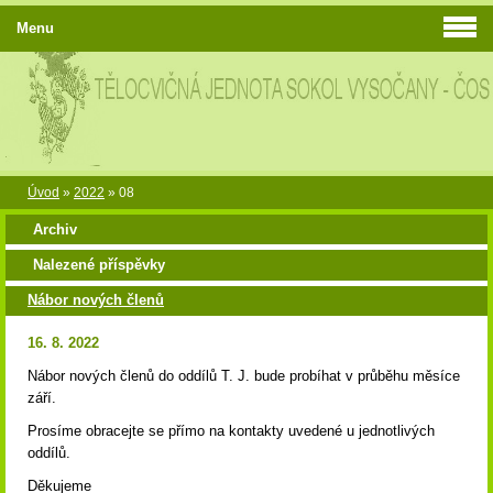
Menu
Úvod
»
2022
»
08
Archiv
Nalezené příspěvky
Nábor nových členů
16. 8. 2022
Nábor nových členů do oddílů T. J. bude probíhat v průběhu měsíce
září.
Prosíme obracejte se přímo na kontakty uvedené u jednotlivých
oddílů.
Děkujeme