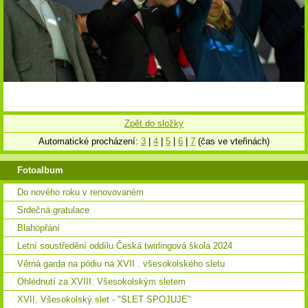
Zpět do složky
Automatické procházení:
3
|
4
|
5
|
6
|
7
(čas ve vteřinách)
Fotoalbum
Do nového roku v renovovaném
Srdečná gratulace
Blahopřání
Letní soustředění oddílu Česká twirlingová škola 2024
Věrná garda na pódiu na XVII . všesokolského sletu
Ohlédnutí za XVIII. Všesokolským sletem
XVII. Všesokolský slet - "SLET SPOJUJE"