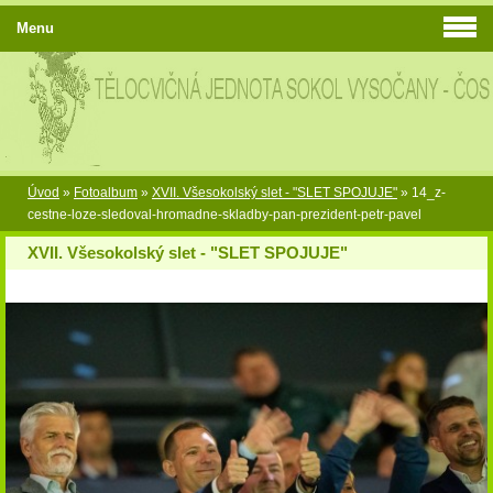
Menu
Úvod
»
Fotoalbum
»
XVII. Všesokolský slet - "SLET SPOJUJE"
»
14_z-
cestne-loze-sledoval-hromadne-skladby-pan-prezident-petr-pavel
XVII. Všesokolský slet - "SLET SPOJUJE"