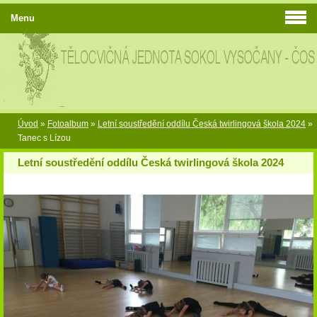
Menu
Úvod
»
Fotoalbum
»
Letní soustředění oddílu Česká twirlingová škola 2024
»
Tanec s Lízou
Letní soustředění oddílu Česká twirlingová škola 2024