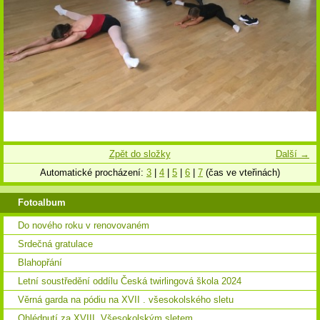
Zpět do složky
Další →
Automatické procházení:
3
|
4
|
5
|
6
|
7
(čas ve vteřinách)
Fotoalbum
Do nového roku v renovovaném
Srdečná gratulace
Blahopřání
Letní soustředění oddílu Česká twirlingová škola 2024
Věrná garda na pódiu na XVII . všesokolského sletu
Ohlédnutí za XVIII. Všesokolským sletem