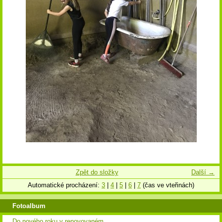
Zpět do složky
Další →
Automatické procházení:
3
|
4
|
5
|
6
|
7
(čas ve vteřinách)
Fotoalbum
Do nového roku v renovovaném