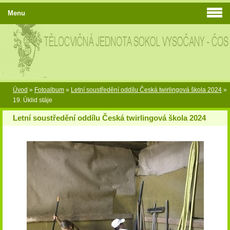
Menu
Úvod
»
Fotoalbum
»
Letní soustředění oddílu Česká twirlingová škola 2024
»
19. Úklid stáje
Letní soustředění oddílu Česká twirlingová škola 2024