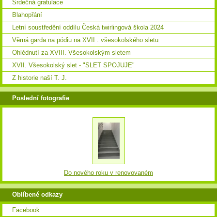
Srdečná gratulace
Blahopřání
Letní soustředění oddílu Česká twirlingová škola 2024
Věrná garda na pódiu na XVII . všesokolského sletu
Ohlédnutí za XVIII. Všesokolským sletem
XVII. Všesokolský slet - "SLET SPOJUJE"
Z historie naší T. J.
Poslední fotografie
Do nového roku v renovovaném
Oblíbené odkazy
Facebook