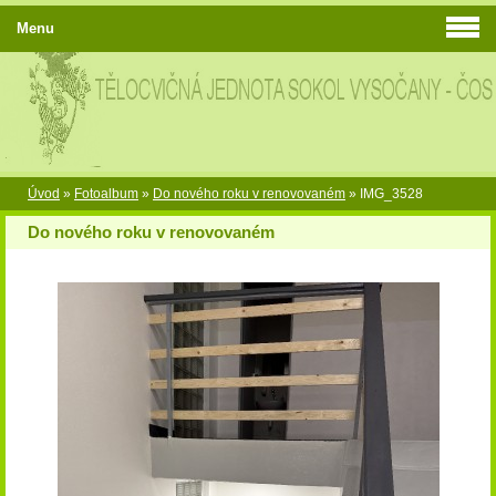
Menu
Úvod
»
Fotoalbum
»
Do nového roku v renovovaném
»
IMG_3528
Do nového roku v renovovaném