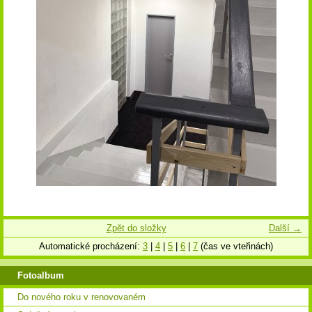
Zpět do složky
Další →
Automatické procházení:
3
|
4
|
5
|
6
|
7
(čas ve vteřinách)
Fotoalbum
Do nového roku v renovovaném