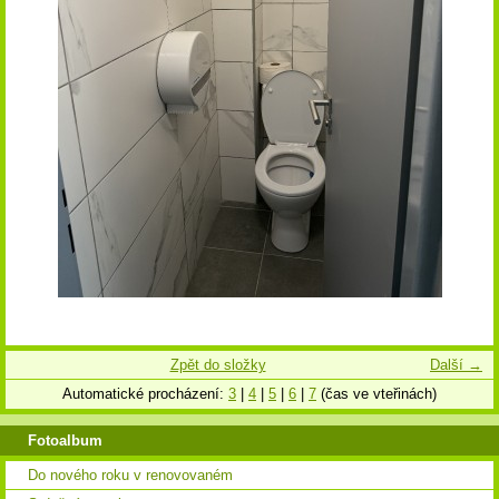
Zpět do složky
Další →
Automatické procházení:
3
|
4
|
5
|
6
|
7
(čas ve vteřinách)
Fotoalbum
Do nového roku v renovovaném