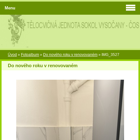
Menu
Úvod
»
Fotoalbum
»
Do nového roku v renovovaném
»
IMG_3527
Do nového roku v renovovaném