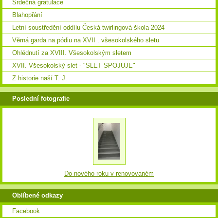
Srdečná gratulace
Blahopřání
Letní soustředění oddílu Česká twirlingová škola 2024
Věrná garda na pódiu na XVII . všesokolského sletu
Ohlédnutí za XVIII. Všesokolským sletem
XVII. Všesokolský slet - "SLET SPOJUJE"
Z historie naší T. J.
Poslední fotografie
Do nového roku v renovovaném
Oblíbené odkazy
Facebook