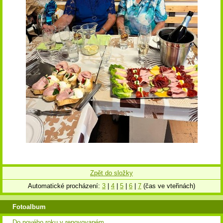
Zpět do složky
Automatické procházení:
3
|
4
|
5
|
6
|
7
(čas ve vteřinách)
Fotoalbum
Do nového roku v renovovaném