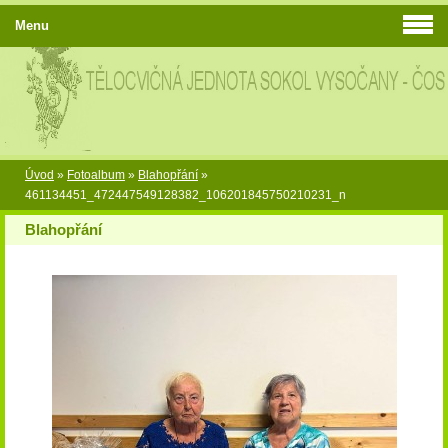
Menu
Úvod
»
Fotoalbum
»
Blahopřání
»
461134451_472447549128382_106201845750210231_n
Blahopřání