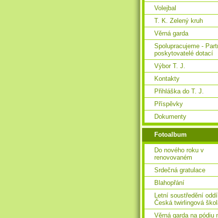
Volejbal
T. K. Zelený kruh
Věrná garda
Spolupracujeme - Part
poskytovatelé dotací
Výbor T. J.
Kontakty
Přihláška do T. J.
Příspěvky
Dokumenty
Fotoalbum
Do nového roku v
renovovaném
Srdečná gratulace
Blahopřání
Letní soustředění oddí
Česká twirlingová ško
Věrná garda na pódiu 