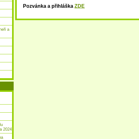
Pozvánka a přihláška
ZDE
neři a
lu
la 2024
na