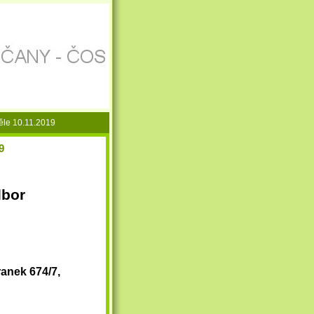
ěle 10.11.2019
9
dbor
ranek 674/7,