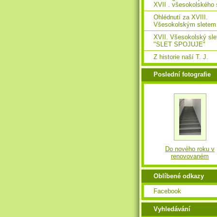
XVII . všesokolského 
Ohlédnutí za XVIII.
Všesokolským sletem
XVII. Všesokolský slet
"SLET SPOJUJE"
Z historie naší T. J.
Poslední fotografie
Do nového roku v
renovovaném
Oblíbené odkazy
Facebook
Vyhledávání