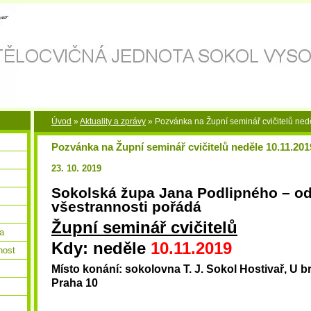
Úvod
»
Aktuality a zprávy
»
Pozvánka na Župní seminář cvičitelů ned
Pozvánka na Župní seminář cvičitelů neděle 10.11.201
23. 10. 2019
Sokolská župa Jana Podlipného – o
všestrannosti pořádá
Župní seminář cvičitelů
la
Kdy: neděle
10.11.2019
nost
Místo konání: sokolovna T. J. Sokol Hostivař, U b
Praha 10