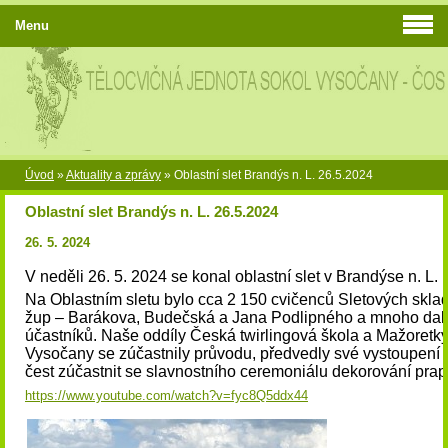
Menu
Úvod
»
Aktuality a zprávy
»
Oblastní slet Brandýs n. L. 26.5.2024
Oblastní slet Brandýs n. L. 26.5.2024
26. 5. 2024
V neděli 26. 5. 2024 se konal oblastní slet v Brandýse n. L.
Na Oblastním sletu bylo cca 2 150 cvičenců Sletových sklad
žup – Barákova, Budečská a Jana Podlipného a mnoho dal
účastníků. Naše oddíly Česká twirlingová škola a Mažoretky,
Vysočany se zúčastnily průvodu, předvedly své vystoupení a
čest zúčastnit se slavnostního ceremoniálu dekorování prap
https://www.youtube.com/watch?v=fyc8Q5ddx44