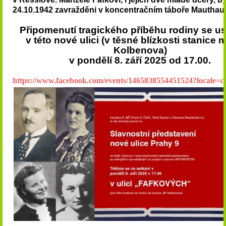
24.10.1942 zavražděni v koncentračním táboře Mauthau
Připomenutí tragického příběhu rodiny se u
v této nové ulici (v těsné blízkosti stanice 
Kolbenova)
v pondělí 8. září 2025 od 17.00.
https://www.facebook.com/events/1465838554451524?locale=