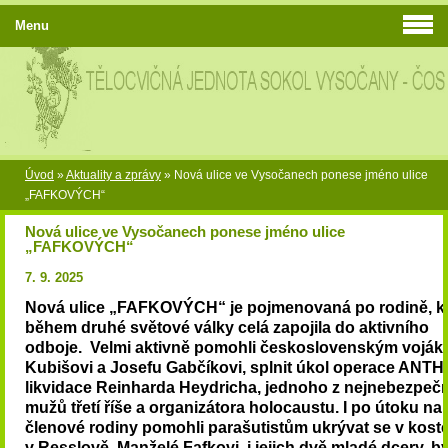
Menu
Úvod
»
Aktuality a zprávy
»
Nová ulice ve Vysočanech ponese jméno ulice
„FAFKOVÝCH“
Nová ulice ve Vysočanech ponese jméno ulice
„FAFKOVÝCH“
7. 9. 2025
Nová ulice „FAFKOVÝCH“ je pojmenovaná po rodině, kt
během druhé světové války celá zapojila do aktivního
odboje.
Velmi aktivně pomohli československým vojá
Kubišovi a Josefu Gabčíkovi, splnit úkol operace ANT
likvidace Reinharda Heydricha, jednoho z nejnebezpeč
mužů třetí říše a organizátora holocaustu. I po útoku na
členové rodiny pomohli parašutistům ukrývat se v koste
v Resslově. Manželé
Fafkovi
, i jejich dvě mladé dcery, by